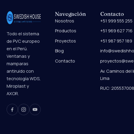
Navegación
Contacto
Nosotros
+51 999 555 255
Productos
+51 969 627 716
Todo el sistema
Proyectos
+51 987 957 189
de PVC europeo
en el Perú.
Blog
info@swedishho
Ventanas y
Contacto
proyectos@swe
mamparas
Av. Caminos del I
antiruido con
Lima
tecnología WDS,
Miroplast y
RUC: 20553700
AXOR.