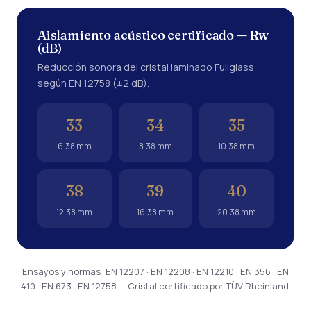
Aislamiento acústico certificado — Rw
(dB)
Reducción sonora del cristal laminado Fullglass
según EN 12758 (±2 dB).
33
34
35
6.38 mm
8.38 mm
10.38 mm
38
39
40
12.38 mm
16.38 mm
20.38 mm
Ensayos y normas: EN 12207 · EN 12208 · EN 12210 · EN 356 · EN
410 · EN 673 · EN 12758 — Cristal certificado por TÜV Rheinland.