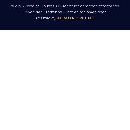
© 2026 Swedish House SAC. Todos los derechos reservados.
Privacidad
·
Términos
·
Libro de reclamaciones
Crafted by
B U M G R O W T H ®